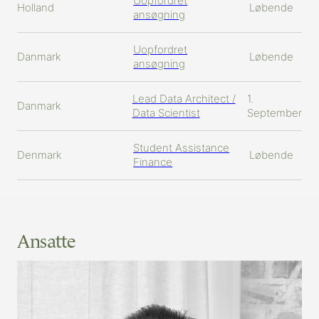
Uopfordret
Holland
Løbende
ansøgning
Uopfordret
Danmark
Løbende
ansøgning
Lead Data Architect /
1.
Danmark
Data Scientist
September
Student Assistance
Denmark
Løbende
Finance
Ansatte