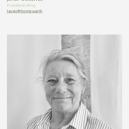
Produktudvikling
Javier@home.earth