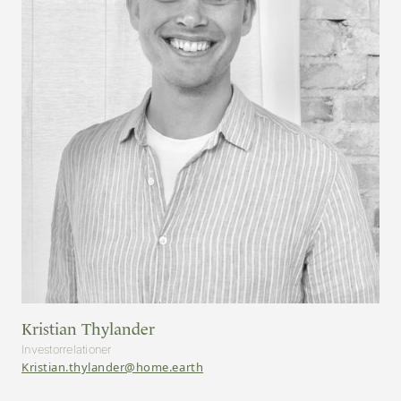
Kristian Thylander
Investorrelationer
Kristian.thylander@home.earth